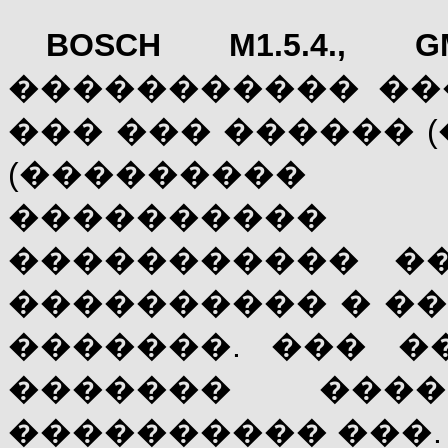
BOSCH M1.5.4.,
G
����������� ��
��� ��� ������ (
(���������
���������
����������� �
���������� � �
�������. ��� �
������� ���
���������� ���.