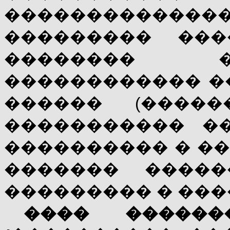
����������
��������� ���
�������� �
������������ ��
������ (�����
����������� �
���������� � �
������� �����
��������� � ���
���� �����