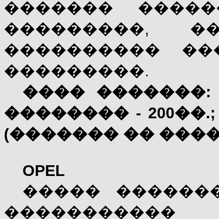
������� �����
���������, 
���������� ��
���������.
���� �������
�������� - 200��.; 
(������� �� ����
OPEL
����� ������
����������