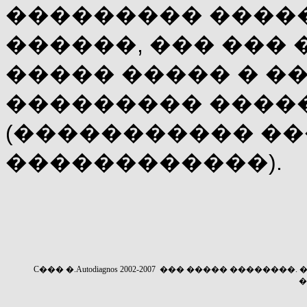
��������� ����
������, ��� ���
����� ����� � �
��������� ����
(����������� ��
������������).
C
���
�.
Autodiagnos
2002-200
7
��� ����� ��������
.
�
�