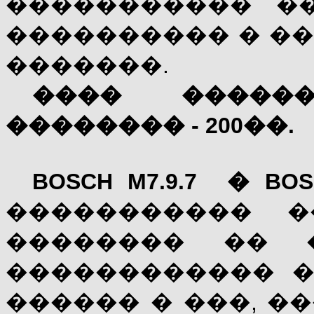
����������� �
���������� � �
�������.
���� ����
�������� - 200��.
BOSCH M7.9.7 �
BOS
����������� �
�������� �� 
������������ �
������ � ���, �