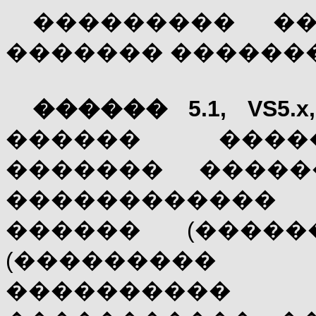
��������� �
������� ������
������ 5.1, VS5.
������ ����
������� �����
������������
������ (����
(���������
���������