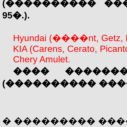
(���������� ��
95�.).
Hyundai (
����
nt, Getz, 
KIA (Carens, Cerato, Picant
Chery Amulet.
���� �������
(���������� ���
� ��������� ���