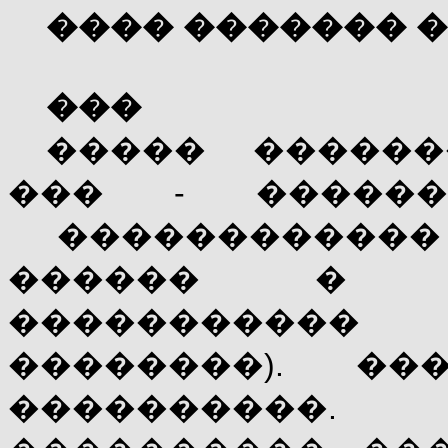
���� ������� � 
���
����� ������
��� - �����
������������
������ � �
����������
��������). ��
����������