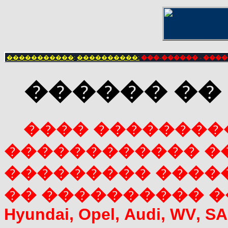
�����������
:
����������:
���-������ - ����
������ ��
���� ��������
������������ ��
��������� �����
�� ���������� ��
Hyundai
,
Opel
,
Audi
,
WV
,
SA