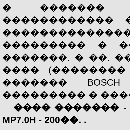
� ������� 
������������ 
������������
��������� � �
�������. � ��. 
���� (�������� 
������� BOSCH 
��������� � ���
���� ������� - BO
MP
7.0
H
- 200��. .