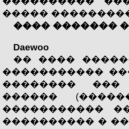
���������� ��
����� ���������
���� ������� � 
Daewoo
�� ���� �����
����������� ��
�������� ���
������ (�����
����������� �
���������� � �