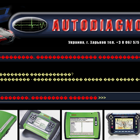
���������, ��������������� �����������
��������� �����������?
������� - ����� �������� ����� ��� ����� 
�������, ��������� �������
>>>