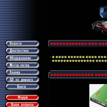
������������
��� ��
-
� ���� ������ ���� ��
-
��������������� �����
�������������� ����