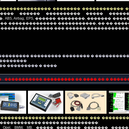
��������������� �������� ������������ �
����� ������ ���������� ����� ������
�,
ABS, Airbag, EPS
, ������ ��������, ������� ���
�� �������������� �����������, �� �� ���
���������� ������ ��� ������ ������������
��������� ��������� �������� � ���������
���������
��� ��������� � ����
- ����������� ��������� �� ���� �� � �����
�������������� ������������ ��� �������
������������
�
���
��
�����������
:
,
Opel
,
BMW, MB
. ����� ������� ������� ����