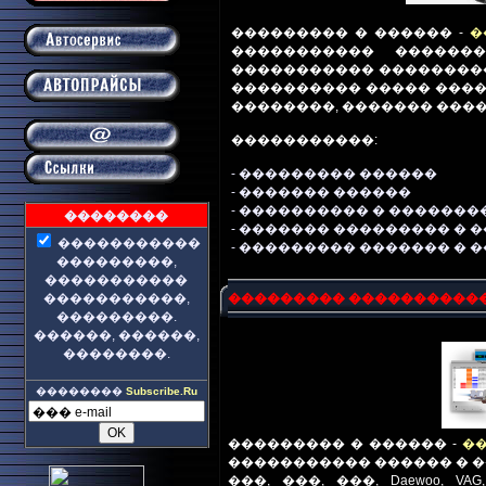
��������� � ������ -
�
����������� ������
����������� ��������
���������� ����� ����
��������, ������� ���
�����������:
- ��������� ������
-
������� ������
-
����������
� �������
��������
- ������� ���������
� 
�����
�
�
�
���
- ��������� ������� � 
���������,
�����������
�����������
,
��������� ����������� 
���������
.
������, ������,
��������.
��������
Subscribe.Ru
��������� � ������ -
�
����������
�
������ � 
���, ���, ���,
Daewoo
,
VAG