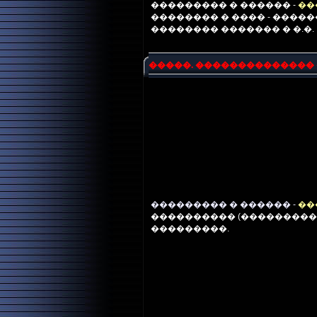
��������� � ������ -
��
�������� � ���� - ����
�������� ������� � �.�.
�����. ��������������
��������� � ������ -
��
���������� (���������
���������.