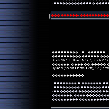
-
������������� � ����
��� ������- ����������
��������� � ������
���������� ������ ������
Bosch MP7.0H, Bosch M7.9.7, Bosch
������, � ��� ��, ����� �
Hyundai (Accent, Elantra, Getz), KIA (Cera
�����������:
- �������� � ������� �
- ��������� ������� �
- �� ������ �������� �
�������, ���� ��������
��������� �����������