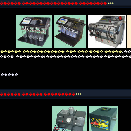
������� ���������������� ��������
>>>
������ ������������ ��� ��� ���� �����
.
��
���� (��������) ����������� ����� �������
������
�������
������ ���������
>>>