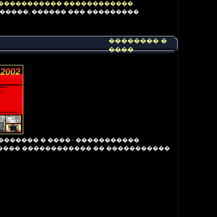
������������ ������������.
������, ������ ��� ���������
�������� �
����
������� � ���� - �����������
����� ������������ �� �����������