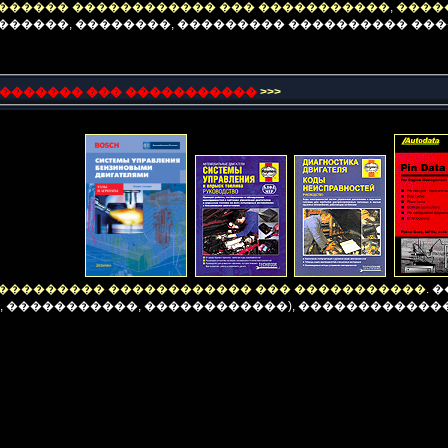
������ ������������ ��� �����������, ���
�������, ��������, ��������� ���������� ��
 ������� ��� �����������
>>>
��������� ������������ ��� �����������.
�
, �����������, ������������), �����������