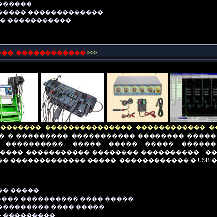
�������
������ �������������
�� �����������
���, ������������
>>>
�������� ��������������� ������������ �
� � ��������� ����������� �������� �����
 ����������. ����� ����� ����� �����
���� ����������� �������� ����������. ��
� ������������� �����. ������������ � USB ���
�� �����
���� ���������� ���� �����
���������
���� �����
 ���������