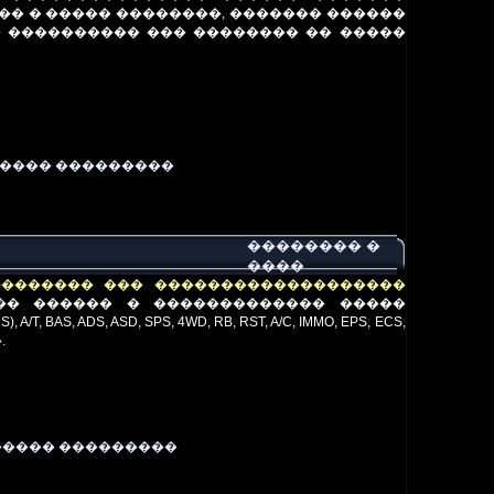
��� � ����� ��������, ������� ������
� ���������� ��� �������� �� �����
����� ���������
�������� �
����
�������� ��� �������������������
�
�
������ � ������������
�
���
��
, A/T, BAS, ADS, ASD, SPS, 4WD, RB, RST, A/C, IMMO, EPS, ECS,
.
����� ���������