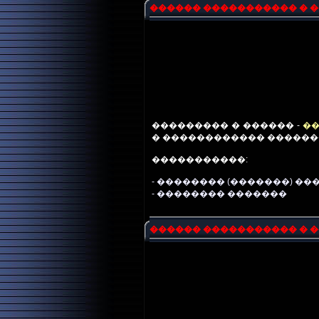
������ ����������� � 
��������� � ������ -
��
� ������������ ������
�����������:
-
�������� (�������) ��
- �������� �������
������ ����������� � 