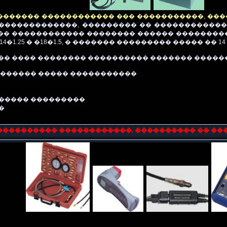
������� ������������ ��� �����������, ��
�������������, ��������� �� ������������
�� ������������ �������� ������ ��������
�1.25 � �18�1.5, � ������� ��������� ����� �� 14 
�� ���� �������� ���������� ������� ������
������� ����� �����������
������ ���������
�
��������� ������������, ���������� �� ��