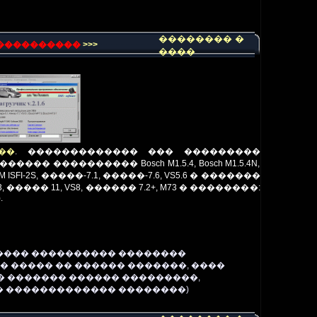
�������� �
�����������
>>>
����
��
.
������������� ��� ���������
���������� Bosch M1.5.4, Bosch M1.5.4N,
.1, GM ISFI-2S, �����-7.1, �����-7.6, VS5.6 � �������
�� 11, VS8, ������ 7.2+, M73 � ��������:
.
����� ���������� ��������
� ����� �� ������ �������, ����
� ������� ������ ���������,
� ������������� ��������)