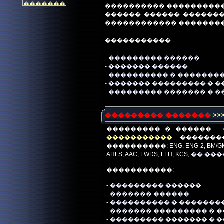
���������� ����������
������ ������ ������
������������ �������
�����������:
- ��������� ������
-
������� ������
-
����������
� �������
- ������� ���������
� 
- ��������� ������� � �
��������� �������
>>
��������� � ������ -
�����������
.
�������
����������:
ENG, ENG-2, BM/GM,
AHLS, AAC, FWDS, FFH, KCS
,
�� ���
�����������:
- ��������� ������
-
������� ������
-
����������
� �������
- ������� ���������
� 
- ��������� ������� � 