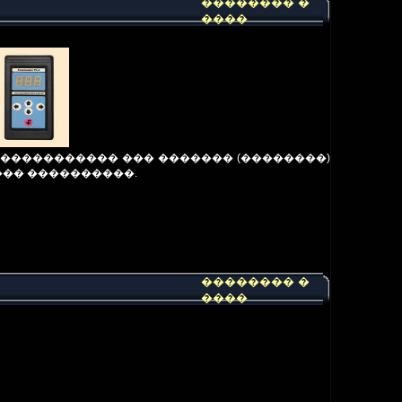
�������� �
����
����������� ��� ������� (��������)
��� ����������.
�������� �
����