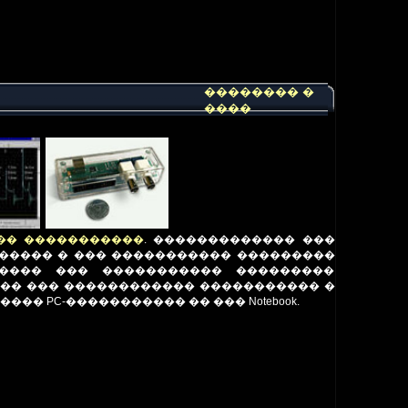
�������� �
����
�� �����������
.
������������� ���
����� � ��� ����������� ���������
����� ��� ����������� ���������
�� ��� ������������ ����������� �
�� PC-����������� �� ��� Notebook.