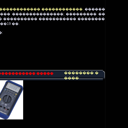
������������� ������������.
������
��� ���������������; ��������� ��
� ���������� ����������� ��������
��19 ��.
:
�������� �
����������� �����
����