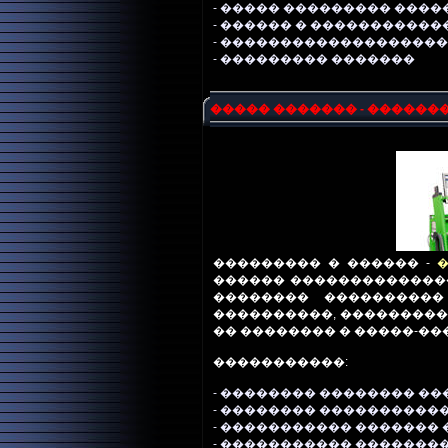
- ����� ��������� ���
- ������ � ����������
- ������������������
- ��������� �������
����� ������� - ������
��������� � ������ -
������ �������������
�������� ����������
����������, ���������
�� �������� � �����-���
�����������:
-
�������� �������� ��
- �������� ����������
-
����������� ������� 
-
����������� ��������