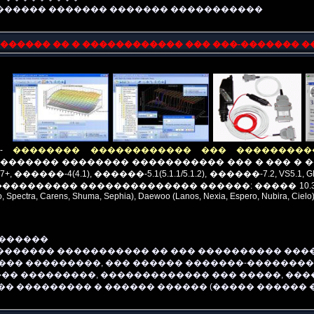
������ ������� ������� �����������
������ �� � ������������ ��� ���-������� 
 -
�������� ������������ ��� ���������
���� �������� ����������� ��� � ��� � ������� 
 M7.9.7+, ������-4(4.1), ������-5.1(5.1.1/5.1.2), ������-7.2, VS5
��������� �������������� ������: ����� 10.3, ���
to, Spectra, Carens, Shuma, Sephia), Daewoo (Lanos, Nexia, Espero, Nubira, Cielo)
�������
�������� ����������� �� ��� ���������� ��
���� ���������, ��� ������ �������-��������
�� ���������, ������������� ��� �����, ���
� ��������� � ������ ������ (����� ������ 