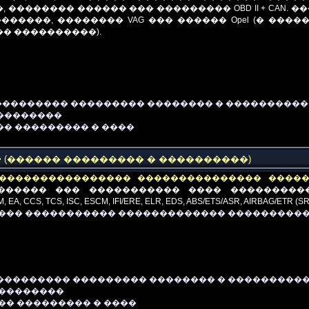
, �������� ������ ��� ���������
OBD II + CAN
. �
�������, ��������
VAG
��� ������
Opel (
� ����
�� ����������
)
.
��������� ��������� �������� � ���������
���������
�� ��������� � ����
>
(������ ��������� � ����������)
���������������� ��������������� ����
������ ��� �����������
�
��
�
���������
 EA, CCS, TCS, ISC, ESCM, IFI/ERE, ELR, EDS, ABS/ETS/ASR, AIRBAG/ETR (SRS)
��� ����������� ������������� ����������
��������� ��������� �������� � ���������
���������
��� ��������� � ����