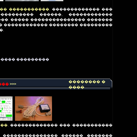
�� �����������
. ������������� ���
��������� ������, ������������
����. ����� ��������������� �������
�� ������������ �������� ���������
�.
����� ���������
�������� �
���
>>>
����
���
.
������������� ��� �����������
� ��������������� ������ �������