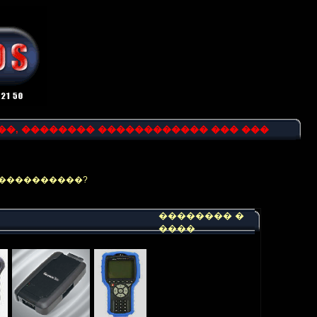
�, �������� ������������ ��� ���
�����������?
�������� �
����