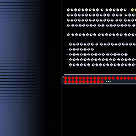
��������� � ������ -
�
������������ ��� ���
������������� �� ���
� ������� �� ������� �14
� ������� ������� ���
- ������� � ���������
- �������
- ���������� ������
- ������������� ����
- ������ ������������
��������������
������
�����������
>>>