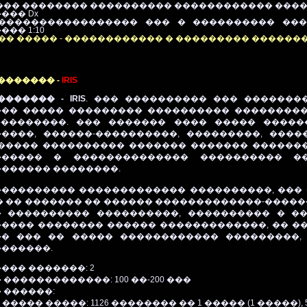
���
�������� ���������� ������������ ����
��� Dx
0 ������������������ ��� � ���������� �
�� 1:10
 ����� - ������������ � ��������� ������������ USB 
������� -
IRIS
������� - IRIS
.
��� ���������� ��� �������
�� ����� ��������� ���������� ���������
��������. ��� ������� ���� ����� �����
����, ������-����������, ���������, ����
����� ���������� ������� ������� ������
������ � �������������� ���������� �
������ ��������.
��������� ������������� ����������, ��� 
� �� ������� �� ������ �������������-������
 ���������� ����������, ���������� � �
���� �������� ������ �������������, �� �
� ��� �� ����� ������������ ���������,
������.
��� �������: 2
�������������: 100 ��-200 ���
 ������:
����� �����: 1126 �������� �� 1 ����� (1 �����), 