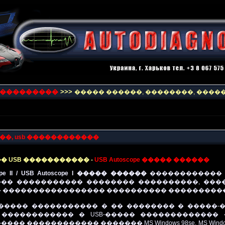
����������
>>>
����� ������, ��������, ����
��,
usb
������������
 USB ����������� -
USB Autoscope
����� ������
e II / USB Autoscope I
����� ������
������������ 
�� ����������� �������� ����������, ���
 ����������������� ���������� ����������
�����
����������� � �� �������� � �����-
 ������������ � USB-����� �������������
� ������������ ������� MS Windows 98se, MS Windows ME, 