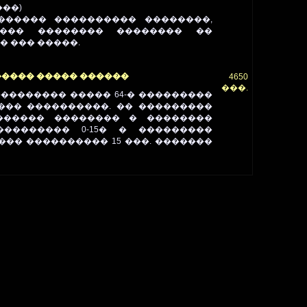
���)
������ ���������� ��������,
���� �������� �������� ��
� ��� �����.
���� ����� ������
4650
���.
�������� ����� 64-� ���������
���� ����������. �� ���������
������ �������� � ��������
�������� 0-15� � ���������
�� ���������� 15 ���. �������