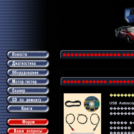
��������������� ��
����� �������, �������
��������
USB Autoscop
�������
�������
����� �
������.
����������