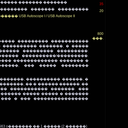
����� ������� �������
35
���������� ������� ���������
20
Autoscope I / USB Autoscope II
800
���.
����� ��������� �����������
 ���������� �������, � �����
������ ��������� ���������:
������ ����������/���������.
���� ������������� ������� �
������, ��� ����� ��������
�������, ���������� ������, �
������, �� � ������ ������. ��
��� ����������� �������
.
���
������� ����� ����� � �������
 ��� � ��� ����������������
563 o������� �� 1 ����� (2 ������)