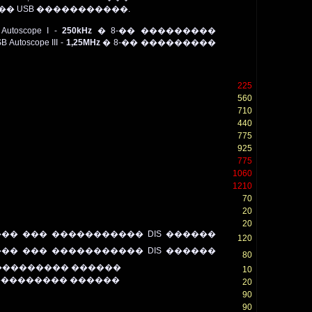
����� USB �����������.
scope I
-
250kHz
� 8-�� ���������
B Autoscope III -
1,25MHz
� 8-�� ���������
225
560
710
440
775
925
775
1060
1210
70
20
20
� ��� ����������� DIS ������
120
� ��� ����������� DIS ������
80
��������� ������
10
��������� ������
20
90
90