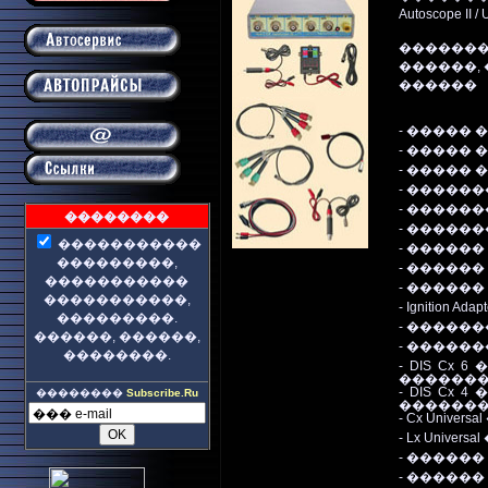
Autoscope
��������
������,
������
- �����
- �����
- �����
-
������
-
������
��������
-
������
�����
�
�
�
���
-
������
���������,
-
������
�����������
-
������
�����������
,
-
Ignition Adap
���������
.
-
������
������, ������,
-
�������
��������.
-
DIS Cx 6
�
������
-
DIS Cx
4
�
��������
Subscribe.Ru
������
-
Cx Universal
- Lx Universal
-
������ 
-
������