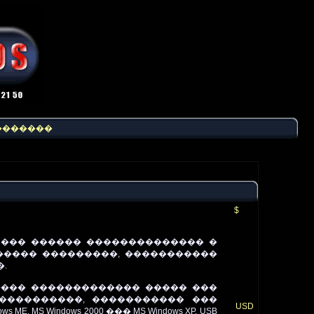
�������
$
��� ������ �������������� �
����� ���������, �����������
.
���� ������������� ����� ���
 ����������, ����������� ���
USD
MS Windows 2000 ��� MS Windows XP. USB