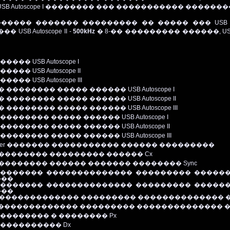
 II / USB Autoscope I �������� ��� ����������� ����
���� ������� ��������� �� ����� ��� USB Auto
��� USB Autoscope II
-
50
0kHz
� 8-�� ��������� ������,
US
 ������
USB Autoscope I
 ������
USB Autoscope II
 ������
USB Autoscope III
� ��������
����� ������
USB Autoscope I
� ��������
����� ������
USB Autoscope II
� ��������
����� ������
USB Autoscope III
 ��������
����� ������
USB Autoscope I
 ��������
����� ������
USB Autoscope II
 ��������
����� ������
USB Autoscope III
ter
�
������ ����������� ������ ���������
�������� ��������� ������ Cx
������� ������ ������� �������� Sync
������� �������������� ��������� �������
���
������� �������������� ��������� �������
���
�
������������ ��������� �������������� 
�
������������ ��������� �������������� 
�������� � �������� Px
 ����
�
����� Dx