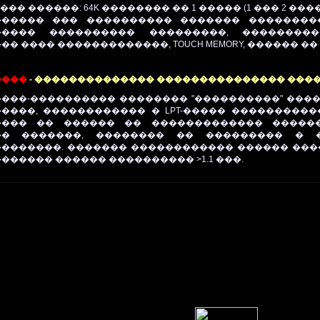
��� ������: 64K �������� �� 1 ����� (1 ��� 2 ���
������ ��� ���������� ������� ��������
����� ���������� ���������, ��������
� ���� �������������, TOUCH MEMORY, ������ �� 
����
- �������������� ��������������� ����
���-���������� �������� "����������" ����
����, ������������ � LPT-����� ���������
���� �� ������ �� ������������� �����
�� �������, �������� �� ��������� � �
�������. ������� ������������ ������ ����
������ ������ ���������� >1.1 ���.