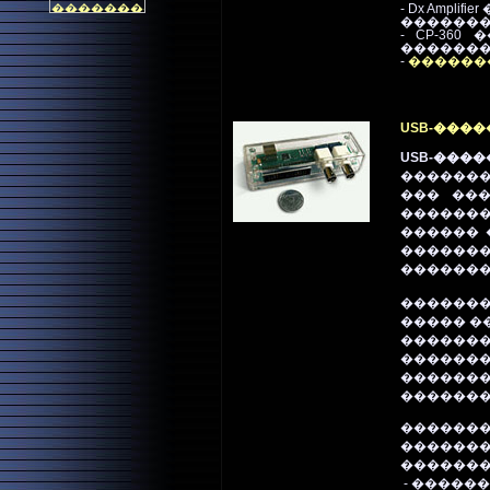
- Dx Amplifier
�������
-
CP-36
��������
-
��������
USB-����
USB-����
�������
��� ���
�������
������ 
������
�������
�������
����� �
�������
�������
�������
�������
�������
������� 
�������
- ������ 