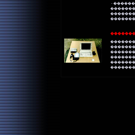
- ������
������
������
��������
������
�������
�������
������
������
�������
�������