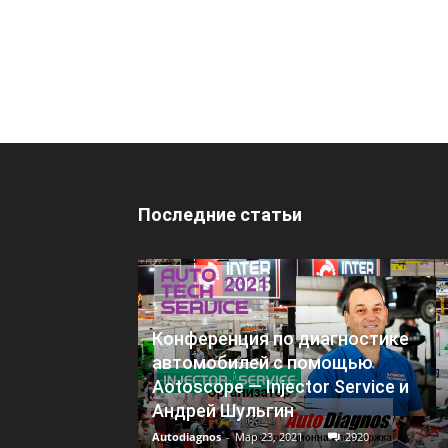
Последние статьи
Конференция по диагностике
автомобилей с помощью
Aotoscope — Injector Service и
Андрей Шульгин
Autodiagnos
-
Мар 23, 2021
2920