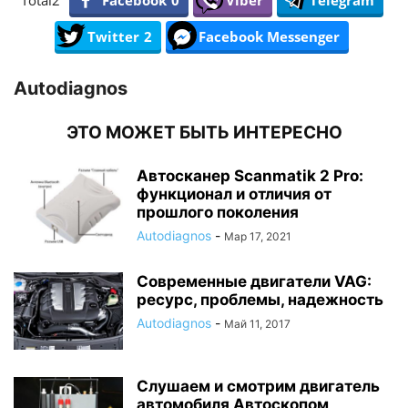
Total
2
Facebook
0
Viber
Telegram
Twitter
2
Facebook Messenger
Autodiagnos
ЭТО МОЖЕТ БЫТЬ ИНТЕРЕСНО
Автосканер Scanmatik 2 Pro:
функционал и отличия от
прошлого поколения
Autodiagnos
-
Мар 17, 2021
Современные двигатели VAG:
ресурс, проблемы, надежность
Autodiagnos
-
Май 11, 2017
Слушаем и смотрим двигатель
автомобиля Автоскопом