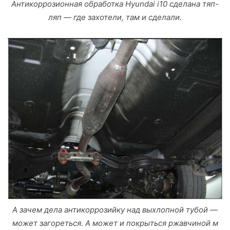
Антикоррозионная обработка Hyundai i10 сделана тяп-
ляп — где захотели, там и сделали.
А зачем дела антикоррозийку над выхлопной тубой —
может загореться. А может и покрыться ржавчиной м