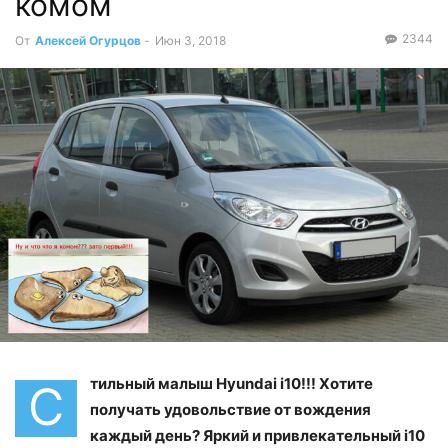
комом
2344
От
Алексей Огурцов
-
Июн 3, 2018
тильный малыш Hyundai i10!!! Хотите
С
получать удовольствие от вождения
каждый день? Яркий и привлекательный i10