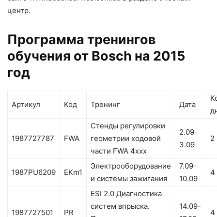
центр.
Программа тренингов
обучения от Bosch на 2015
год
К
Артикул
Код
Тренинг
Дата
д
Стенды регулировки
2.09-
1987727787
FWA
геометрии ходовой
2
3.09
части FWA 4xxx
Электрооборудование
7.09-
1987PU6209
EKm1
4
и системы зажигания
10.09
ESI 2.0 Диагностика
систем впрыска.
14.09-
1987727501
PR
4