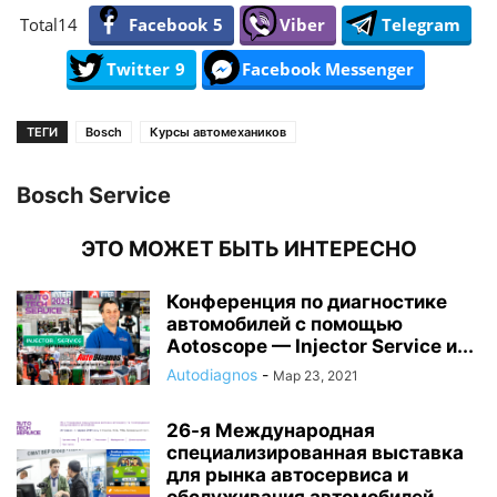
Total
14
Facebook
5
Viber
Telegram
Twitter
9
Facebook Messenger
ТЕГИ
Bosch
Курсы автомехаников
Bosch Service
ЭТО МОЖЕТ БЫТЬ ИНТЕРЕСНО
Конференция по диагностике
автомобилей с помощью
Aotoscope — Injector Service и...
Autodiagnos
-
Мар 23, 2021
26-я Международная
специализированная выставка
для рынка автосервиса и
обслуживания автомобилей