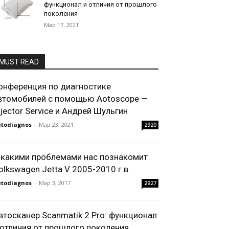
функционал и отличия от прошлого
поколения
Мар 17, 2021
MUST READ
онференция по диагностике
втомобилей с помощью Aotoscope —
njector Service и Андрей Шульгин
todiagnos
-
Мар 23, 2021
2920
 какими проблемами нас познакомит
olkswagen Jetta V 2005-2010 г.в.
todiagnos
-
Мар 3, 2017
2927
втосканер Scanmatik 2 Pro: функционал
 отличия от прошлого поколения