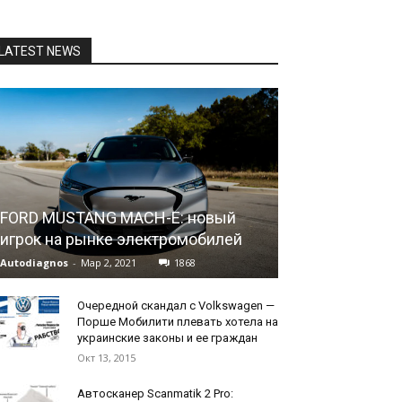
LATEST NEWS
FORD MUSTANG MACH-E: новый
игрок на рынке электромобилей
Autodiagnos
-
Мар 2, 2021
1868
Очередной скандал с Volkswagen —
Порше Мобилити плевать хотела на
украинские законы и ее граждан
Окт 13, 2015
Автосканер Scanmatik 2 Pro: