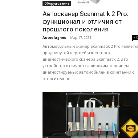
Оборудование
Автосканер Scanmatik 2 Pro:
функционал и отличия от
прошлого поколения
Autodiagnos
-
Мар 17, 2021
44
Автомобильный сканер Scanmatik 2 Pro являетс
продвинутой версией известного
диагностического сканера Scanmatik 2. Это
устройство отличается широким перечнем
диагностируемых автомобилей в сочетании с
относительно...