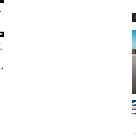
ь
10
п
и
ен