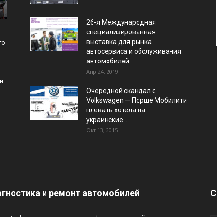
26-я Международная
специализированная
выставка для рынка
го
автосервиса и обслуживания
автомобилей
Апр 24, 2019
и
Очередной скандал с
Volkswagen — Порше Мобилити
плевать хотела на
украинские...
Окт 13, 2015
гностика и ремонт автомобилей
С