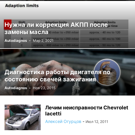
Нужна ли коррекция АКПП после
замены масла
Autodiagnos
-
Мар 2, 2021
Диагностика работы двигателя по
состоянию свечей зажигания
Autodiagnos
-
Ноя 23, 2015
Лечим неисправности Chevrolet
lacetti
Алексей Огурцов
-
Июл 12, 2011