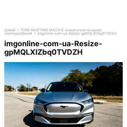
Домой
FORD MUSTANG MACH-E: новый игрок на рынке
электромобилей
imgonline-com-ua-Resize-gpMQLXlZbq0TVDZH
imgonline-com-ua-Resize-
gpMQLXlZbq0TVDZH