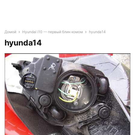
Домой
Hyundai i10 — первый блин комом
hyunda14
hyunda14