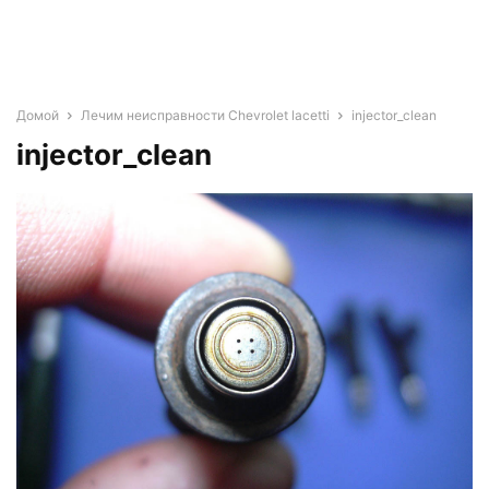
Домой
Лечим неисправности Chevrolet lacetti
injector_clean
injector_clean