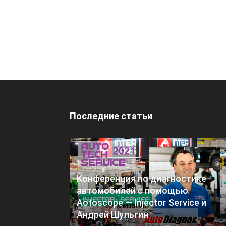
Последние статьи
Конференция по диагностике
автомобилей с помощью
Aotoscope — Injector Service и
Андрей Шульгин