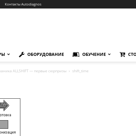
Контакты Autodiagnos
РЫ
ОБОРУДОВАНИЕ
ОБУЧЕНИЕ
СТ
еханика ALLSHIFT — первые сюрпризы
shift_time