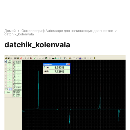
Домой
Осциллограф Autoscope для начинающих диагностов
datchik_kolenvala
datchik_kolenvala