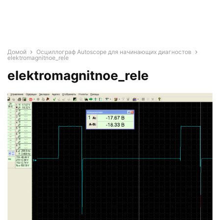
Домой
Осциллограф Autoscope для начинающих диагностов
elektromagnitnoe_rele
elektromagnitnoe_rele