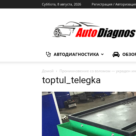
Суббота, 8 августа, 2026
Регистрация / Авторизаци
Автодиагностика
АВТОДИАГНОСТИКА
ОБЗО
Домой
Проникновение со взломом — украден инс
toptul_telegka