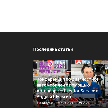
Последние статьи
Конференция по диагностике
автомобилей с помощью
Aotoscope — Injector Service и
Андрей Шульгин
Autodiagnos
-
Мар 23, 2021
2920