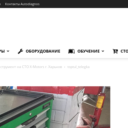
я
Контакты Autodiagnos
РЫ
ОБОРУДОВАНИЕ
ОБУЧЕНИЕ
СТ
трумент на СТО X-Motors г. Харьков
toptul_telegka