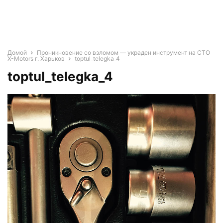
Домой
Проникновение со взломом — украден инструмент на СТО
X-Motors г. Харьков
toptul_telegka_4
toptul_telegka_4