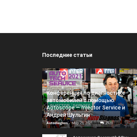
Последние статьи
Конференция по диагностике
автомобилей с помощью
Aotoscope — Injector Service и
Андрей Шульгин
Autodiagnos
-
Мар 23, 2021
2920