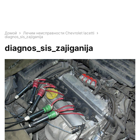
Домой
Лечим неисправности Chevrolet lacetti
diagnos_sis_zajiganija
diagnos_sis_zajiganija