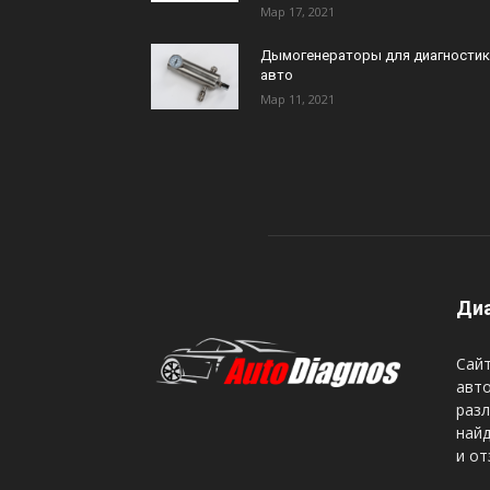
Мар 17, 2021
Дымогенераторы для диагностик
авто
Мар 11, 2021
Диа
Сайт
авто
разл
най
и от