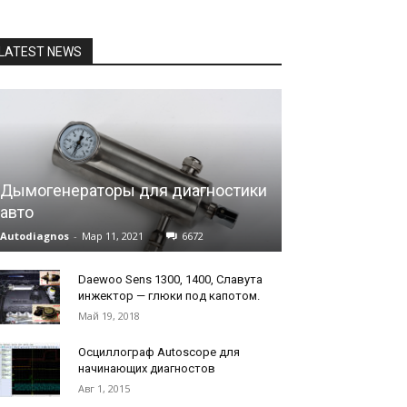
LATEST NEWS
Дымогенераторы для диагностики
авто
Autodiagnos
-
Мар 11, 2021
6672
Daewoo Sens 1300, 1400, Славута
инжектор — глюки под капотом.
Май 19, 2018
Осциллограф Autoscope для
начинающих диагностов
Авг 1, 2015