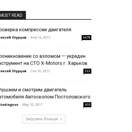
MUST READ
роверка компрессии двигателя
ексей Огурцов
-
Фев 16, 2015
5678
роникновение со взломом — украден
нструмент на СТО X-Motors г. Харьков
ексей Огурцов
-
Сен 10, 2015
533
лушаем и смотрим двигатель
втомобиля Автоскопом Постоловского
todiagnos
-
Мар 10, 2017
410
Загрузить больше