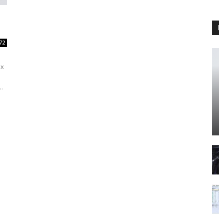
72
ах
.