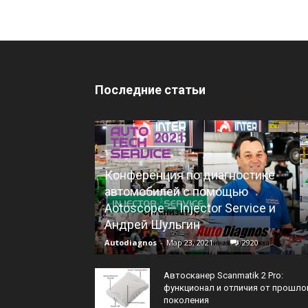
Последние статьи
Конференция по диагностике
автомобилей с помощью
Aotoscope — Injector Service и
Андрей Шульгин
Autodiagnos
-
Мар 23, 2021
2920
Автосканер Scanmatik 2 Pro:
функционал и отличия от прошло
поколения