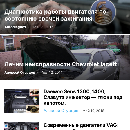
Диагностика работы двигателя по
состоянию свечей зажигания
Autodiagnos
-
Ноя 23, 2015
Лечим неисправности Chevrolet lacetti
Алексей Огурцов
-
Июл 12, 2011
Daewoo Sens 1300, 1400,
Славута инжектор — глюки под
капотом.
Алексей Огурцов
-
Май 19, 2018
Современные двигатели VAG: