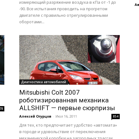
измеряющий разряжение воздуха в кПа от -1 до
Ав
-90. Все испытания проводить на прогретом
двигателе с правильно отрегулированными
оборотами...
Диагностика автомобилей
Mitsubishi Colt 2007
роботизированная механика
ALLSHIFT — первые сюрпризы
78
Алексей Огурцов
-
Июл 16, 2011
854
Для тех, кто предпочитает удобство «автомата»
в городе и удовольствие от переключения
механической коробки на загородных трассах