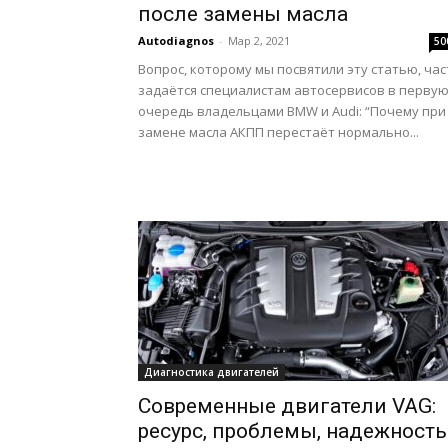
после замены масла
Autodiagnos
-
Мар 2, 2021
50
Вопрос, которому мы посвятили эту статью, час
задаётся специалистам автосервисов в перву
очередь владельцами BMW и Audi: “Почему при
замене масла АКПП перестаёт нормально...
Диагностика двигателей
Современные двигатели VAG:
ресурс, проблемы, надежность