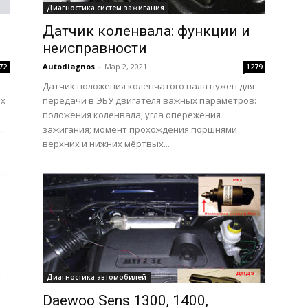
Диагностика систем зажигания
Датчик коленвала: функции и
неисправности
Autodiagnos
-
Мар 2, 2021
72
1279
Датчик положения коленчатого вала нужен для
ах
передачи в ЭБУ двигателя важных параметров:
положения коленвала; угла опережения
.
зажигания; момент прохождения поршнями
верхних и нижних мёртвых...
Диагностика автомобилей
Daewoo Sens 1300, 1400,