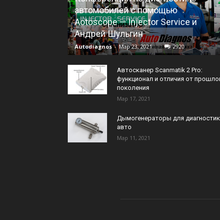
автомобилей с помощью
Aotoscope — Injector Service и
Андрей Шульгин
Autodiagnos
-
Мар 23, 2021
2920
Автосканер Scanmatik 2 Pro:
функционал и отличия от прошло
поколения
Мар 17, 2021
Дымогенераторы для диагностик
авто
Мар 11, 2021