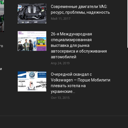
Современные двигатели VAG:
ресурс, проблемы, надежность
Май 11, 2017
26-я Международная
специализированная
выставка для рынка
го
автосервиса и обслуживания
автомобилей
Апр 24, 2019
и
Очередной скандал с
Volkswagen — Порше Мобилити
плевать хотела на
украинские...
Окт 13, 2015