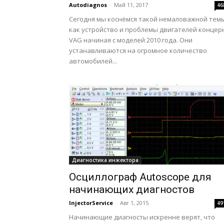
Autodiagnos
-
Май 11, 2017
46
Сегодня мы коснёмся такой немаловажной тем
как устройство и проблемы двигателей концер
VAG начиная с моделей 2010 года. Они
устанавливаются на огромное количество
автомобилей...
Диагностика инжектора
Осциллограф Autoscope для
начинающих диагностов
InjectorService
-
Авг 1, 2015
49
Начинающие диагносты искренне верят, что