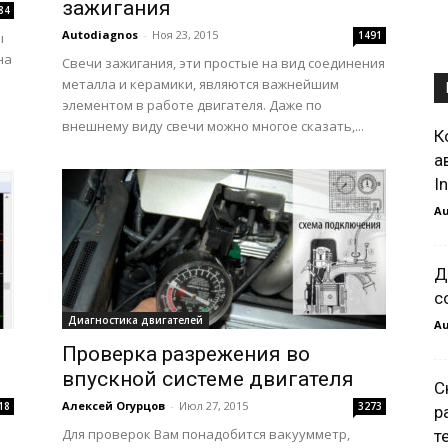
зажигания
84
Autodiagnos
-
Ноя 23, 2015
1491
ы
на
Свечи зажигания, эти простые на вид соединения
металла и керамики, являются важнейшим
элементом в работе двигателя. Даже по
внешнему виду свечи можно многое сказать,...
К
а
I
Au
Д
с
Диагностика двигателей
Au
Проверка разрежения во
впускной системе двигателя
С
Алексей Огурцов
-
Июл 27, 2015
18
3273
р
Для проверок Вам понадобится вакуумметр,
т