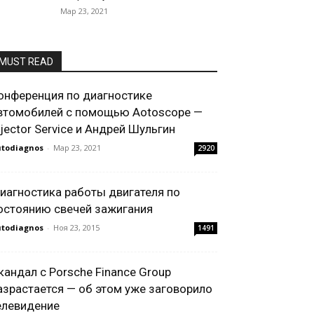
Мар 23, 2021
MUST READ
онференция по диагностике
втомобилей с помощью Aotoscope —
njector Service и Андрей Шульгин
todiagnos
-
Мар 23, 2021
2920
иагностика работы двигателя по
остоянию свечей зажигания
todiagnos
-
Ноя 23, 2015
1491
кандал с Porsche Finance Group
азрастается — об этом уже заговорило
елевидение