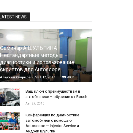
LATEST NEWS
Семинар А.ШУЛЬГИНА —
Нестандартные методы
диагностики и использование
скриптов для Autoscope
Алексей Огурцов
-
Май 12, 2017
4031
Ваш ключ к преимуществам в
автобизнесе – обучение от Bosch
Авг 27, 2015
Конференция по диагностике
автомобилей с помощью
Aotoscope — Injector Service и
Андрей Шульгин