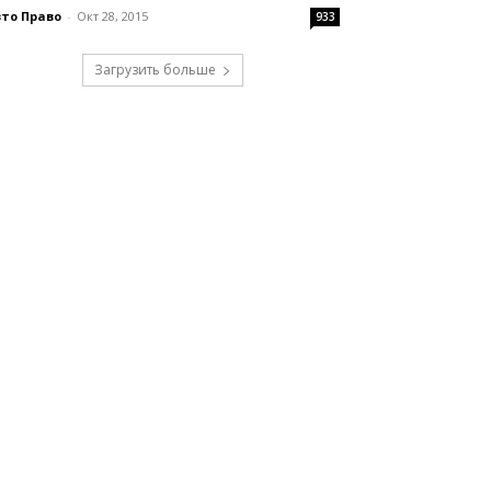
то Право
-
Окт 28, 2015
933
Загрузить больше