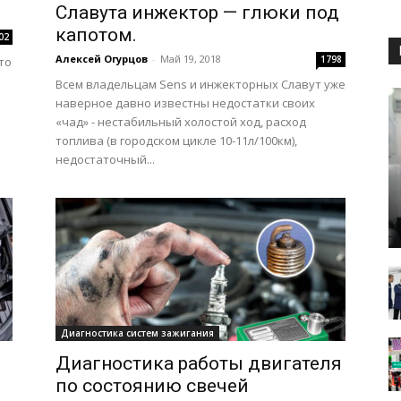
Славута инжектор — глюки под
капотом.
02
Алексей Огурцов
-
Май 19, 2018
1798
то
ю
Всем владельцам Sens и инжекторных Славут уже
наверное давно известны недостатки своих
«чад» - нестабильный холостой ход, расход
топлива (в городском цикле 10-11л/100км),
недостаточный...
Диагностика систем зажигания
Диагностика работы двигателя
по состоянию свечей