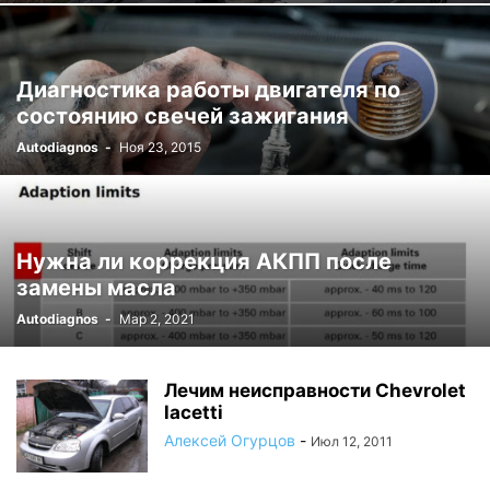
Диагностика работы двигателя по
состоянию свечей зажигания
Autodiagnos
-
Ноя 23, 2015
Нужна ли коррекция АКПП после
замены масла
Autodiagnos
-
Мар 2, 2021
Лечим неисправности Chevrolet
lacetti
Алексей Огурцов
-
Июл 12, 2011