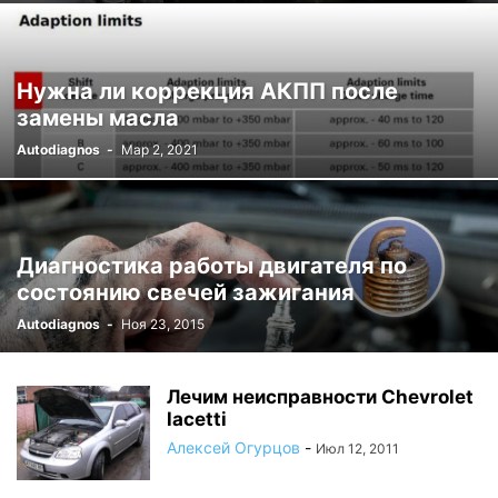
Нужна ли коррекция АКПП после
замены масла
Autodiagnos
-
Мар 2, 2021
Диагностика работы двигателя по
состоянию свечей зажигания
Autodiagnos
-
Ноя 23, 2015
Лечим неисправности Chevrolet
lacetti
Алексей Огурцов
-
Июл 12, 2011