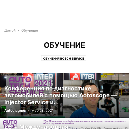
Домой
Обучение
ОБУЧЕНИЕ
ОБУЧЕНИЯ BOSCH SERVICE
Конференция по диагностике
автомобилей с помощью Aotoscope —
Injector Service и...
Autodiagnos
-
Мар 23, 2021
26-я Международная