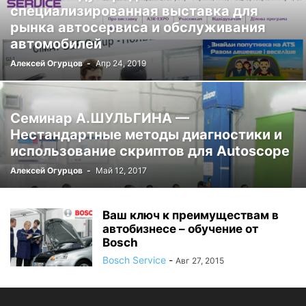
специализированная выставка для
рынка автосервиса и обслуживания
автомобилей
Алексей Огурцов
-
Апр 24, 2019
Семинар А.ШУЛЬГИНА —
Нестандартные методы диагностики и
использование скриптов для Autoscope
Алексей Огурцов
-
Май 12, 2017
Ваш ключ к преимуществам в
автобизнесе – обучение от
Bosch
Bosch Service
-
Авг 27, 2015