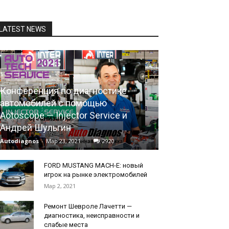
LATEST NEWS
Конференция по диагностике
автомобилей с помощью
Aotoscope — Injector Service и
Андрей Шульгин
Autodiagnos
-
Мар 23, 2021
2920
FORD MUSTANG MACH-E: новый
игрок на рынке электромобилей
Мар 2, 2021
Ремонт Шевроле Лачетти —
диагностика, неисправности и
слабые места