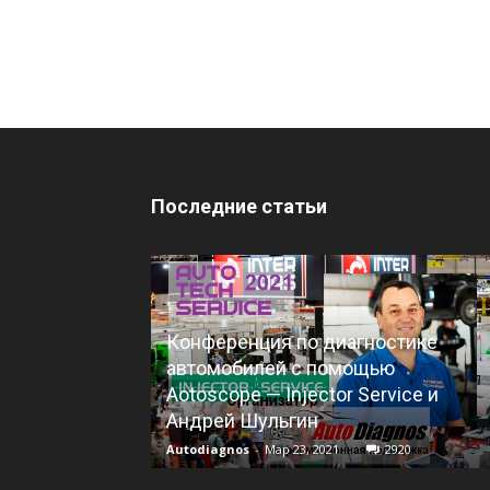
Последние статьи
Конференция по диагностике
автомобилей с помощью
Aotoscope — Injector Service и
Андрей Шульгин
Autodiagnos
-
Мар 23, 2021
2920