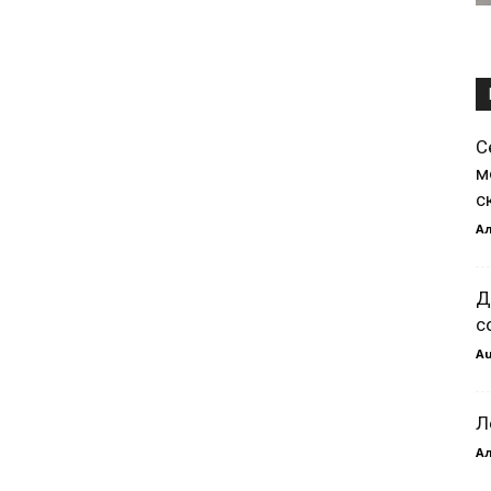
С
м
с
Ал
Д
с
Au
Л
Ал