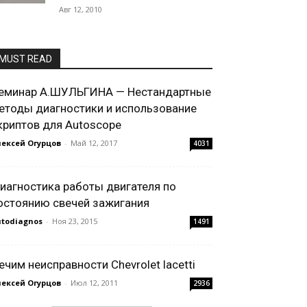
Авг 12, 2010
MUST READ
еминар А.ШУЛЬГИНА — Нестандартные
етоды диагностики и использование
криптов для Autoscope
ексей Огурцов
-
Май 12, 2017
4031
иагностика работы двигателя по
остоянию свечей зажигания
todiagnos
-
Ноя 23, 2015
1491
ечим неисправности Chevrolet lacetti
ексей Огурцов
-
Июл 12, 2011
2936