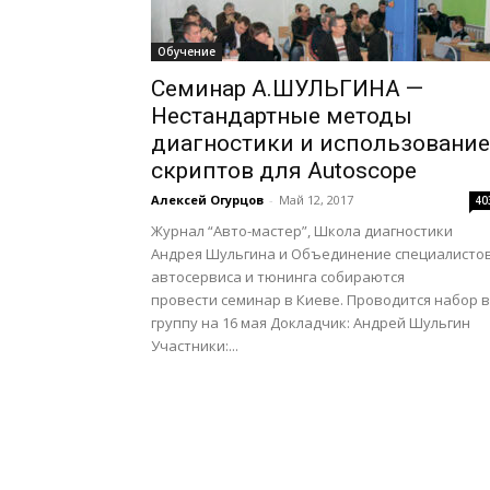
Обучение
Семинар А.ШУЛЬГИНА —
Нестандартные методы
диагностики и использование
скриптов для Autoscope
Алексей Огурцов
-
Май 12, 2017
40
Журнал “Авто-мастер”, Школа диагностики
Андрея Шульгина и Объединение специалисто
автосервиса и тюнинга собираются
провести семинар в Киеве. Проводится набор в
группу на 16 мая Докладчик: Андрей Шульгин
Участники:...