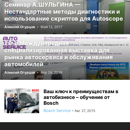
Семинар А.ШУЛЬГИНА —
Нестандартные методы диагностики и
использование скриптов для Autoscope
Алексей Огурцов
-
Май 12, 2017
26-я Международная
специализированная выставка для
рынка автосервиса и обслуживания
автомобилей
Алексей Огурцов
-
Апр 24, 2019
Ваш ключ к преимуществам в
автобизнесе – обучение от
Bosch
Bosch Service
-
Авг 27, 2015